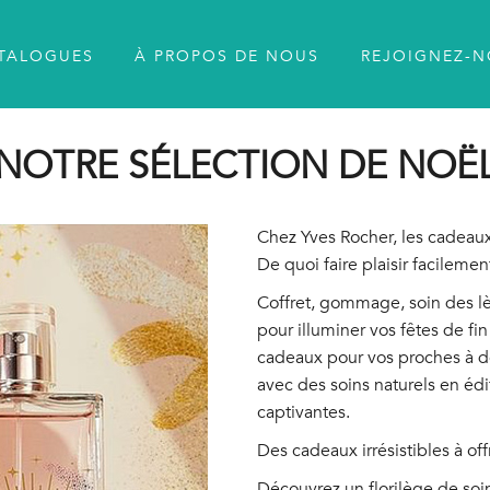
TALOGUES
À PROPOS DE NOUS
REJOIGNEZ-
NOTRE SÉLECTION DE NOË
Chez Yves Rocher, les cadeau
De quoi faire plaisir facileme
Coffret, gommage, soin des lè
pour illuminer vos fêtes de f
cadeaux pour vos proches à d
avec des soins naturels en édi
captivantes.
Des cadeaux irrésistibles à offri
Découvrez un florilège de soi