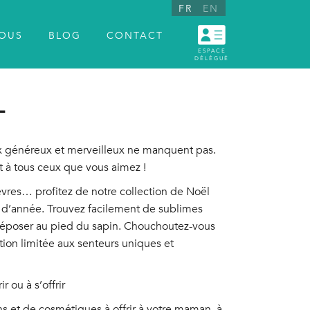
FR
EN
NOUS
BLOG
CONTACT
ESPACE
DÉLÉGUÉ
L
x généreux et merveilleux ne manquent pas.
nt à tous ceux que vous aimez !
vres… profitez de notre collection de Noël
in d’année. Trouvez facilement de sublimes
époser au pied du sapin. Chouchoutez-vous
tion limitée aux senteurs uniques et
r ou à s’offrir
ns et de cosmétiques à offrir à votre maman, à