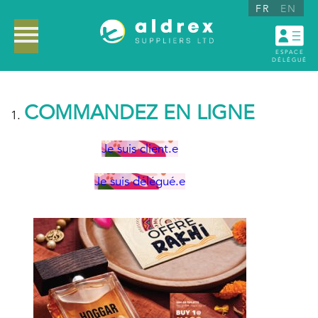
FR
EN
ESPACE
DÉLÉGUÉ
COMMANDEZ EN LIGNE
Je suis client.e
Je suis délégué.e